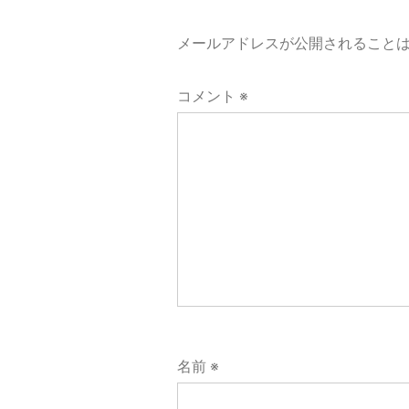
ー
メールアドレスが公開されること
シ
コメント
※
ョ
ン
名前
※