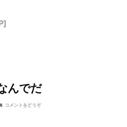
なんでだ
(腰
コメントをどうぞ
が
い