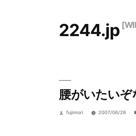
コ
ン
2244.jp
テ
ン
ツ
へ
ス
キ
腰がいたいぞ
ッ
プ
投
fujimori
2007/06/28
稿
者: