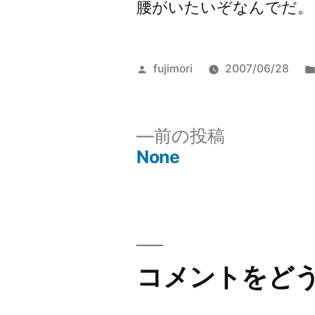
腰がいたいぞなんでだ。
投
fujimori
2007/06/28
稿
者:
前
前の投稿
の
None
投
投
稿:
稿
ナ
ビ
コメントをど
ゲ