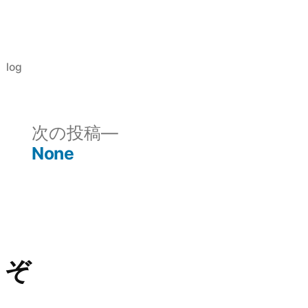
た
い
ぞ
な
カ
log
ん
テ
で
ゴ
だ)
リ
次
次の投稿
ー:
の
None
投
稿:
うぞ