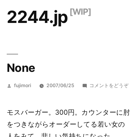
コ
2244.jp
ン
テ
ン
ツ
None
へ
ス
投
(No
fujimori
2007/06/25
コメントをどうぞ
キ
稿
ッ
者:
モスバーガー。300円。カウンターに肘
プ
をつきながらオーダーしてる若い女の
人をみて、悲しい気持ちになった。