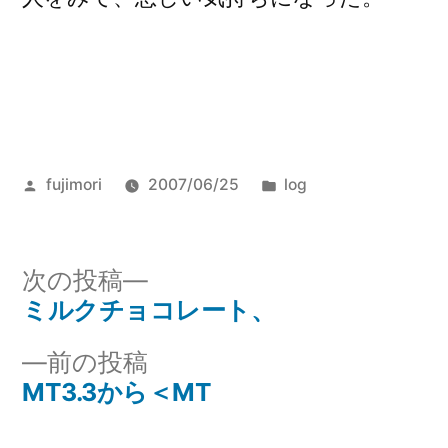
投
カ
fujimori
2007/06/25
log
稿
テ
者:
ゴ
リ
次
次の投稿
ー:
の
ミルクチョコレート、
投
投
前
前の投稿
稿
稿:
の
MT3.3から＜MT
ナ
投