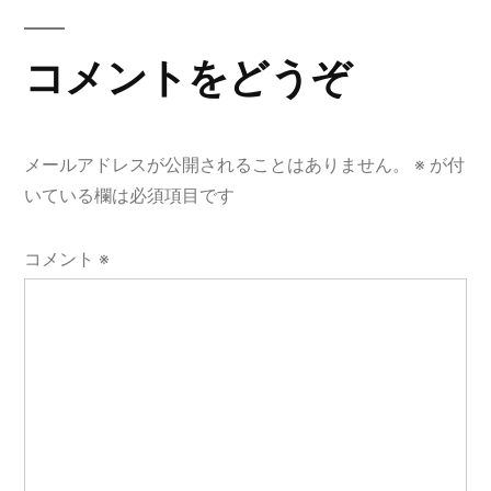
稿:
ビ
ゲ
コメントをどうぞ
ー
シ
メールアドレスが公開されることはありません。
※
が付
ョ
いている欄は必須項目です
ン
コメント
※