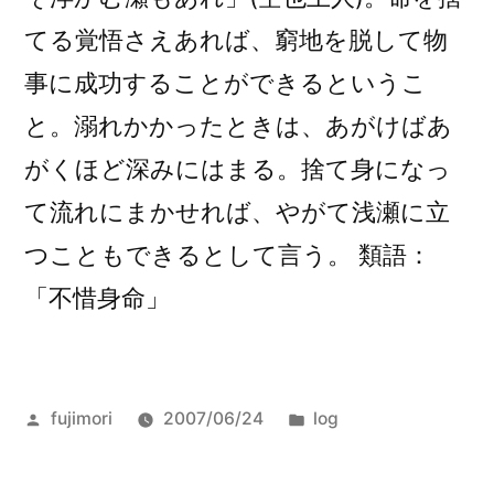
浮
てる覚悟さえあれば、窮地を脱して物
か
事に成功することができるというこ
ぶ)
と。溺れかかったときは、あがけばあ
がくほど深みにはまる。捨て身になっ
て流れにまかせれば、やがて浅瀬に立
つこともできるとして言う。 類語：
「不惜身命」
投
カ
fujimori
2007/06/24
log
稿
テ
者:
ゴ