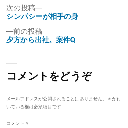
リ
次
次の投稿
ー:
の
シンパシーが相手の身
投
投
前
前の投稿
稿
稿:
の
夕方から出社。案件Q
ナ
投
稿:
ビ
ゲ
コメントをどうぞ
ー
シ
メールアドレスが公開されることはありません。
※
が付
ョ
いている欄は必須項目です
ン
コメント
※