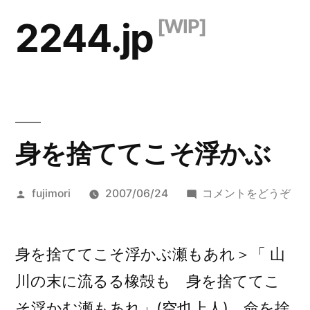
コ
2244.jp
ン
テ
ン
ツ
身を捨ててこそ浮かぶ
へ
ス
投
(身
fujimori
2007/06/24
コメントをどうぞ
キ
稿
を
ッ
者:
捨
て
身を捨ててこそ浮かぶ瀬もあれ＞「 山
プ
て
川の末に流るる橡殻も 身を捨ててこ
こ
そ浮かむ瀬もあれ」(空也上人)。命を捨
そ