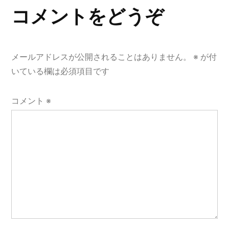
ゲ
コメントをどうぞ
ー
シ
メールアドレスが公開されることはありません。
※
が付
ョ
いている欄は必須項目です
ン
コメント
※