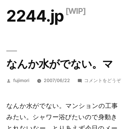
コ
2244.jp
ン
テ
ン
ツ
なんか水がでない。マ
へ
ス
投
(な
fujimori
2007/06/22
コメントをどうぞ
キ
稿
ん
ッ
者:
か
水
なんか水がでない。マンションの工事
プ
が
みたい。シャワー浴びたいので身動き
で
とれないなー。とりあえず今日のメー
な