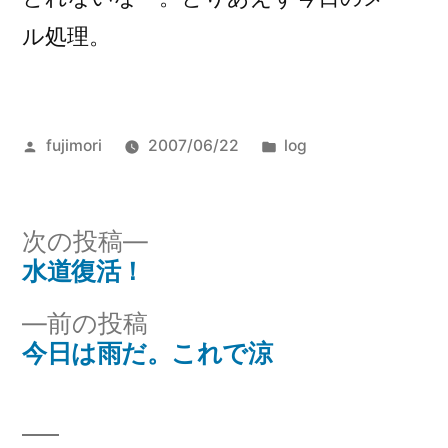
い
ル処理。
マ)
投
カ
fujimori
2007/06/22
log
稿
テ
者:
ゴ
リ
次
次の投稿
ー:
の
水道復活！
投
投
前
前の投稿
稿
稿:
の
今日は雨だ。これで涼
ナ
投
稿:
ビ