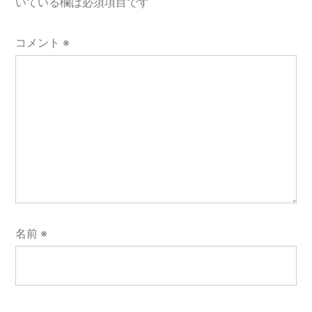
ョ
いている欄は必須項目です
ン
コメント
※
名前
※