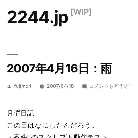
コ
2244.jp
ン
テ
ン
ツ
2007年4月16日：雨
へ
ス
投
(20
fujimori
2007/04/18
コメントをどうぞ
キ
稿
年
ッ
者:
4
月
月曜日記
プ
16
この日はなにしたんだろう。
日
・案件Fのスクリプト動作テスト。
雨)