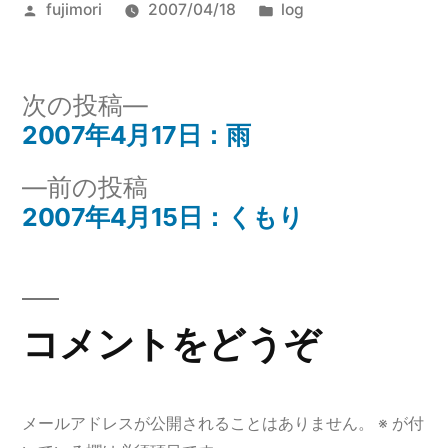
投
カ
fujimori
2007/04/18
log
稿
テ
者:
ゴ
リ
次
次の投稿
ー:
の
2007年4月17日：雨
投
投
前
前の投稿
稿
稿:
の
2007年4月15日：くもり
ナ
投
稿:
ビ
ゲ
コメントをどうぞ
ー
シ
メールアドレスが公開されることはありません。
※
が付