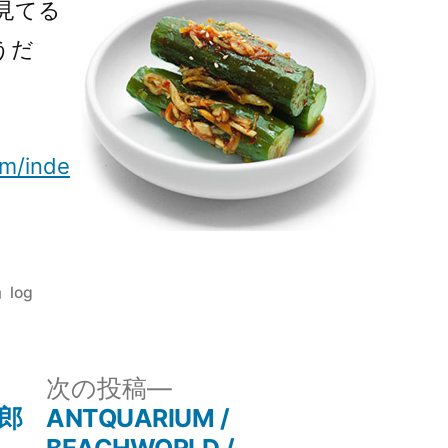
り
見てる
キ
うだ
ム
チ
の
蘭)
om/inde
カ
log
テ
ゴ
リ
次
次の投稿
ー:
の
郎
ANTQUARIUM /
投