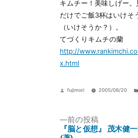
キムチー！美味しげー。
だけでご飯3杯はいけそ
（いけそうか？）。
てづくりキムチの蘭
http://www.rankimchi.c
x.html
投
fujimori
2005/08/20
稿
者:
前
前の投稿
の
『脳と仮想』 茂木健一
投
投