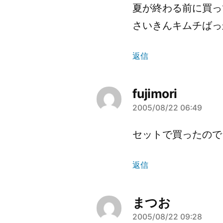
の
夏が終わる前に買っ
発
さいきんキムチばっ
言:
返信
fujimori
2005/08/22 06:49
さ
ん
セットで買ったので
の
返信
発
言:
まつお
2005/08/22 09:28
さ