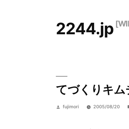
コ
ン
2244.jp
テ
ン
ツ
へ
ス
キ
てづくりキム
ッ
プ
投
fujimori
2005/08/20
稿
者: