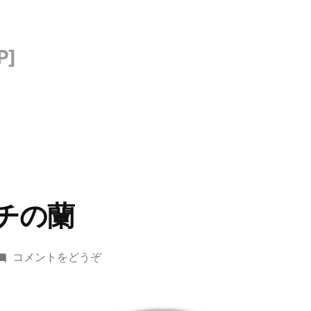
チの蘭
(て
コメントをどうぞ
づ
く