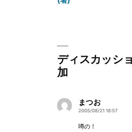
(著)
稿:
稿
ナ
ビ
ゲ
ディスカッシ
ー
加
シ
ョ
まつお
ン
2005/08/21 18:57
さ
ん
噂の！