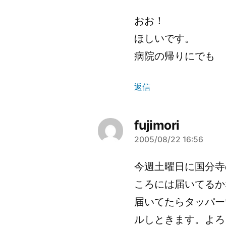
ん
おお！
の
ほしいです。
発
病院の帰りにでも
言:
返信
fujimori
2005/08/22 16:56
さ
ん
今週土曜日に国分寺
の
ころには届いてるか
発
届いてたらタッパー
ルしときます。よろ
言: