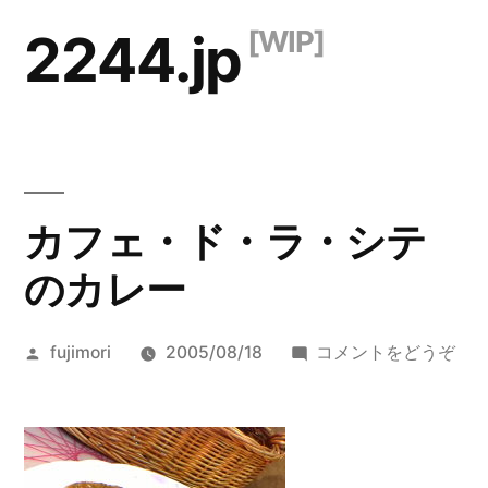
コ
2244.jp
ン
テ
ン
ツ
カフェ・ド・ラ・シテ
へ
ス
のカレー
キ
投
(カ
fujimori
2005/08/18
コメントをどうぞ
ッ
稿
フ
プ
者:
ェ
ド
ラ