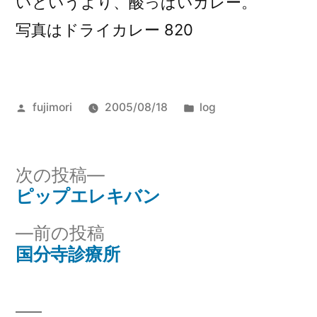
いというより、酸っぱいカレー。
写真はドライカレー 820
投
カ
fujimori
2005/08/18
log
稿
テ
者:
ゴ
リ
次
次の投稿
ー:
の
ピップエレキバン
投
投
前
前の投稿
稿
稿:
の
国分寺診療所
ナ
投
稿:
ビ